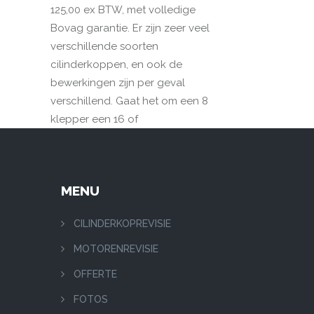
125,00 ex BTW, met volledige
Bovag garantie. Er zijn zeer veel
verschillende soorten
cilinderkoppen, en ook de
bewerkingen zijn per geval
verschillend. Gaat het om een 8
klepper een 16 of
MENU
CILINDERKOPREVISIE
MOTORENREVISIE
OFFERTE
FOTOS