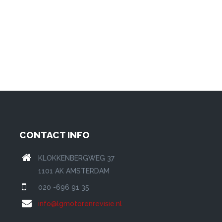
CONTACT INFO
KLOKKENBERGWEG 37
1101 AK AMSTERDAM
020 -696 91 35
info@lgmotorenrevisie.nl