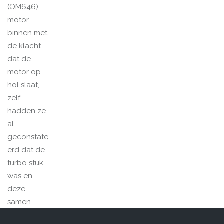
(OM646)
motor
binnen met
de klacht
dat de
motor op
hol slaat,
zelf
hadden ze
al
geconstate
erd dat de
turbo stuk
was en
deze
samen