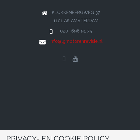
KLOKKENBERGWEG 37
1101 AK AMSTERDAM
020 -696 91 35
info@lgmotorenrevisie.nl
PRIVACY- EN COOKIE POLICY