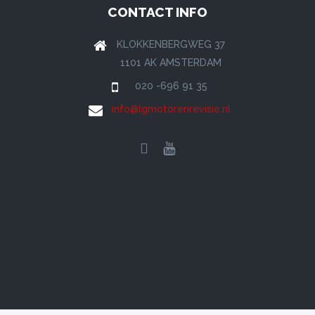
CONTACT INFO
KLOKKENBERGWEG 37
1101 AK AMSTERDAM
020 -696 91 35
info@lgmotorenrevisie.nl