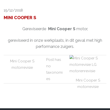
15/12/2018
MINI COOPER S
Gereviseerde
Mini Cooper S
motor,
gereviseerd in onze werkplaats, in dit geval met high
performance zuigers.
Post has
Mini Cooper S
no
motorrevisie
taxonomi
es
Mini Cooper S
motorrevisie