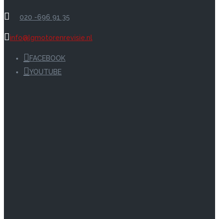
020 -696 91 35
info@lgmotorenrevisie.nl
FACEBOOK
YOUTUBE