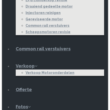
Draaiend gedeelte motor
Injectoren reinigen
Gereviseerde motor
Common rail verstuivers
Scheepsmotoren revisie
Common rail verstuivers
Verkoop
Verkoop Motoronderdelen
Offerte
Fotos