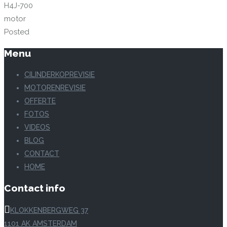
H4J-700
motor
Posted
Menu
CILINDERKOPREVISIE
MOTORENREVISIE
OFFERTE
FOTOS
VIDEOS
BLOG
CONTACT
HOME
Contact info
KLOKKENBERGWEG 37
1101 AK AMSTERDAM