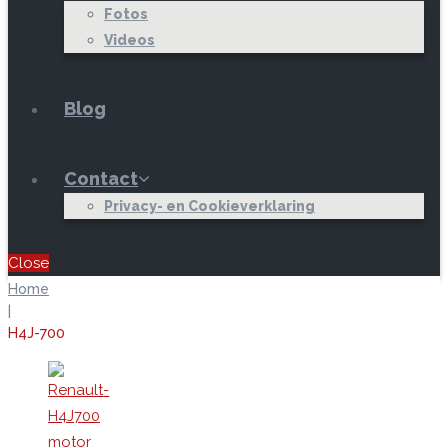
Fotos
Videos
Blog
Contact
Privacy- en Cookieverklaring
Close
Home
|
H4J-700