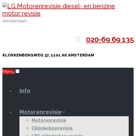
Amsterdam
020-69 69 135
KLOKKENBERGWEG 37, 1101 AK AMSTERDAM
Menu
Info
Motorenrevisie
Motorenrevisie
Cilinderkoprevisie
LPG cilinderkop revisie