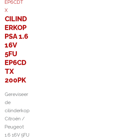
CILIND
ERKOP
PSA 1.6
16V
5FU
EP6CD
TX
200PK
Gereviseer
de
cilinderkop
Citroën /
Peugeot
1.6 16V 5FU