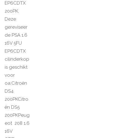
EP6CDTX
200PK.
Deze
gereviseer
de PSA 1.6
16V 5FU
EP6CDTX
cilinderkop
is geschikt
voor
oa:Citroën
DS4
200PKCitro
ën DS5
200PKPeug
eot 208 1.6
16V