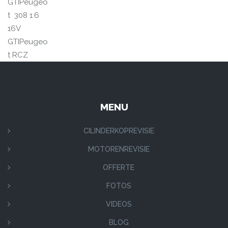
GTIPeugeo
t 308 1.6
16V
GTIPeugeo
t RCZ
MENU
CILINDERKOPREVISIE
MOTORENREVISIE
OFFERTE
FOTOS
VIDEOS
BLOG