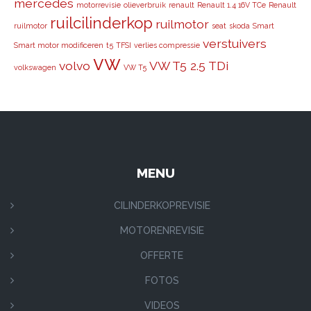
mercedes
motorrevisie
olieverbruik
renault
Renault 1.4 16V TCe
Renault
ruilcilinderkop
ruilmotor
ruilmotor
seat
skoda
Smart
verstuivers
Smart motor modificeren
t5
TFSI
verlies compressie
vw
volvo
VW T5 2.5 TDi
volkswagen
VW T5
MENU
CILINDERKOPREVISIE
MOTORENREVISIE
OFFERTE
FOTOS
VIDEOS