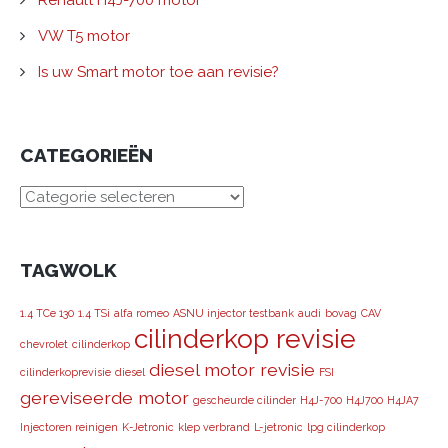
Renault H4J-700 motor
VW T5 motor
Is uw Smart motor toe aan revisie?
CATEGORIEËN
CATEGORIEËN
TAGWOLK
1.4 TCe 130
1.4 TSi
alfa romeo
ASNU injector testbank
audi
bovag
CAV
cilinderkop revisie
chevrolet
cilinderkop
diesel motor revisie
cilinderkoprevisie
diesel
FSI
gereviseerde motor
gescheurde cilinder
H4J-700
H4J700
H4JA7
Injectoren reinigen
K-Jetronic
klep verbrand
L-jetronic
lpg cilinderkop