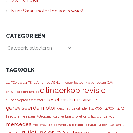
VW T5 motor
Is uw Smart motor toe aan revisie?
CATEGORIEËN
CATEGORIEËN
TAGWOLK
1.4 TCe 130
1.4 TSi
alfa romeo
ASNU injector testbank
audi
bovag
CAV
cilinderkop revisie
chevrolet
cilinderkop
diesel motor revisie
cilinderkoprevisie
diesel
FSI
gereviseerde motor
gescheurde cilinder
H4J-700
H4J700
H4JA7
Injectoren reinigen
K-Jetronic
klep verbrand
L-jetronic
lpg cilinderkop
mercedes
motorrevisie
olieverbruik
renault
Renault 1.4 16V TCe
Renault
ruilcilinderkop
ruilmotor