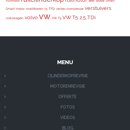
ruilmotor
seat
skoda
Smart
verstuivers
Smart motor modificeren
t5
TFSI
verlies compressie
vw
volvo
VW T5 2.5 TDi
volkswagen
VW T5
MENU
CILINDERKOPREVISIE
MOTORENREVISIE
OFFERTE
FOTOS
VIDEOS
BLOG